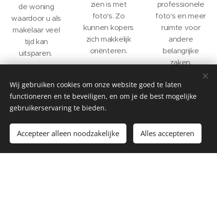
zien is met
professionele
de woning
foto's. Zo
foto's en meer
waardoor u als
kunnen kopers
ruimte voor
makelaar veel
zich makkelijk
andere
tijd kan
oriënteren.
belangrijke
uitsparen.
zaken,
klantenrelaties,
Wij gebruiken cookies om onze website goed te laten
huisbezoeken,...
functioneren en te beveiligen, en om je de best mogelijke
een echte win-
gebruikerservaring te bieden.
win situatie!
Accepteer alleen noodzakelijke
Alles accepteren
Neem een kijkje en
laat je overtuigen