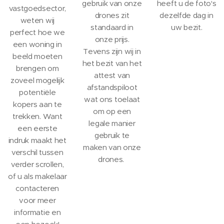
gebruik van onze
heeft u de foto's
vastgoedsector,
drones zit
dezelfde dag in
weten wij
standaard in
uw bezit.
perfect hoe we
onze prijs.
een woning in
Tevens zijn wij in
beeld moeten
het bezit van het
brengen om
attest van
zoveel mogelijk
afstandspiloot
potentiële
wat ons toelaat
kopers aan te
om op een
trekken. Want
legale manier
een eerste
gebruik te
indruk maakt het
maken van onze
verschil tussen
drones.
verder scrollen,
of u als makelaar
contacteren
voor meer
informatie en