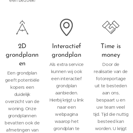
een bezoek!
2D
Interactief
Time is
grondplann
grondplan
money
en
Als extra service
Door de
kunnen wij ook
realisatie van de
Een grondplan
een interactief
fotoreportage
geeft potentiële
grondplan
uit te besteden
kopers een
aanbieden.
aan ons,
duidelijk
Hierbij krijgt u link
bespaart u en
overzicht van de
naar een
uw team veel
woning. Onze
webpagina
tijd. Tijd die nuttig
grondplannen
waarop het
besteed kan
bevatten ook de
grondplan te
worden. U krijgt
afmetingen van